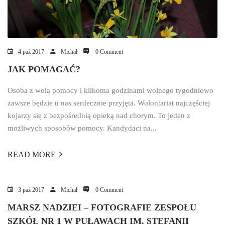
4 paź 2017
Michał
0 Comment
JAK POMAGAĆ?
Osoba z wolą pomocy i kilkoma godzinami wolnego tygodniowo
zawsze będzie u nas serdecznie przyjęta. Wolontariat najczęściej
kojarzy się z bezpośrednią opieką nad chorym. To jeden z
możliwych sposobów pomocy. Kandydaci na...
READ MORE
3 paź 2017
Michał
0 Comment
MARSZ NADZIEI – FOTOGRAFIE ZESPOŁU
SZKÓŁ NR 1 W PUŁAWACH IM. STEFANII