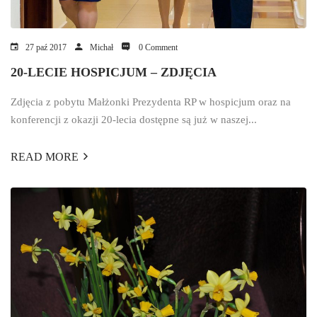
27 paź 2017
Michał
0 Comment
20-LECIE HOSPICJUM – ZDJĘCIA
Zdjęcia z pobytu Małżonki Prezydenta RP w hospicjum oraz na
konferencji z okazji 20-lecia dostępne są już w naszej...
READ MORE