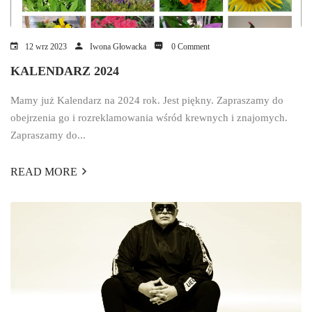
12 wrz 2023
Iwona Głowacka
0 Comment
KALENDARZ 2024
Mamy już Kalendarz na 2024 rok. Jest piękny. Zapraszamy do
obejrzenia go i rozreklamowania wśród krewnych i znajomych.
Zapraszamy do...
READ MORE