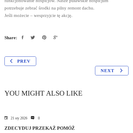
funkcjonowanie hospicjów. Nasze puławskie hospicjum
potrzebuje zebrać środki na pilny remont dachu.
Jeśli możecie – wesprzyjcie tę akcję.
Share:
PREV
NEXT
YOU MIGHT ALSO LIKE
21 sty 2026
0
ZDECYDUJ PRZEKAŻ POMÓŻ