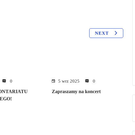
NEXT
0
5 wrz 2025
0
ONTARIATU
Zapraszamy na koncert
EGO!