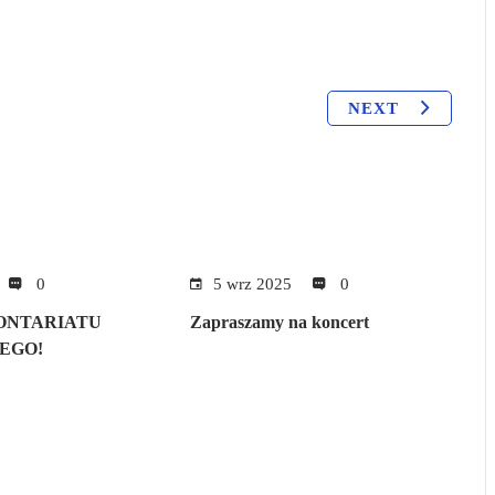
NEXT
0
5 wrz 2025
0
ONTARIATU
Zapraszamy na koncert
EGO!