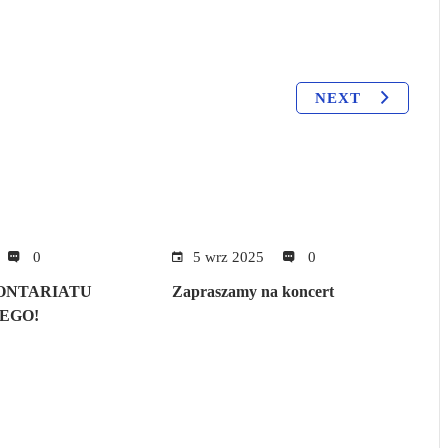
NEXT
0
5 wrz 2025
0
ONTARIATU
Zapraszamy na koncert
EGO!